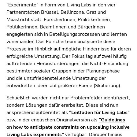
(Zugriffstaste
"Experimente" in Form von Living Labs in den vier
5)
Partnerstädten Brüssel, Bellinzona, Graz und
Zu
Maastricht statt. ForscherInnen, PraktikerInnen,
den
PolitikerInnen, BeamtInnen und BürgerInnen
Seiteneinstellungen
engagierten sich in Beteiligungsprozessen und lernten
(Benutzer/Sprache)
voneinander. Das Forscherteam analysierte diese
(Zugriffstaste
Prozesse im Hinblick auf mögliche Hindernisse für deren
8)
erfolgreiche Umsetzung. Der Fokus lag auf zwei häufig
Zur
auftretenden Herausforderungen: die Nicht-Einbindung
Suche
bestimmter sozialer Gruppen in der Planungsphase
(Zugriffstaste
und die unzufriedenstellende Umsetzung der
9)
entwickelten Ideen auf größerer Ebene (Skalierung).
Ende
Schließlich wurden nicht nur Problemfelder identifiziert,
dieses
sondern Lösungen dafür erarbeitet. Diese sind nun
Seitenbereichs.
ansprechend aufbereitet als
"Leitfaden für Living Labs"
Zur
bzw. in der englischen Originalversion als
"Guidelines
Übersicht
on how to anticipate constraints on upscaling inclusive
der
Living Labs experiments
"
verfügbar. Darüber hinaus