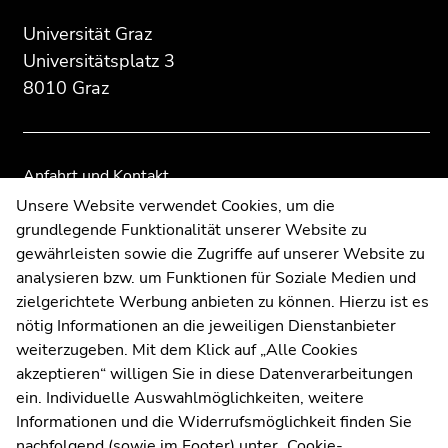
Beginn
Ende
Ende
des
dieses
dieses
Universität Graz
Seitenbereichs:
Seitenbereichs.
Seitenbereichs.
Universitätsplatz 3
Zusatzinformationen:
Zur
Zur
8010 Graz
Übersicht
Übersicht
der
der
Seitenbereiche
Seitenbereiche
Anfahrt und Kontakt
Kommunikation und Öffentlichkeitsarbeit
Unsere Website verwendet Cookies, um die
grundlegende Funktionalität unserer Website zu
Moodle
gewährleisten sowie die Zugriffe auf unserer Website zu
UNIGRAZonline
analysieren bzw. um Funktionen für Soziale Medien und
Impressum
zielgerichtete Werbung anbieten zu können. Hierzu ist es
Datenschutzerklärung
nötig Informationen an die jeweiligen Dienstanbieter
Cookie-Einstellungen
weiterzugeben. Mit dem Klick auf „Alle Cookies
Barrierefreiheitserklärung
akzeptieren“ willigen Sie in diese Datenverarbeitungen
ein. Individuelle Auswahlmöglichkeiten, weitere
Informationen und die Widerrufsmöglichkeit finden Sie
nachfolgend (sowie im Footer) unter „Cookie-