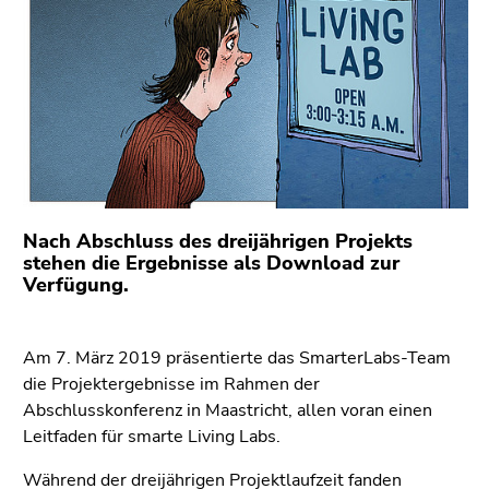
bestätigen
Sie diesen
Link.
Beginn
Zum
des
Inhalt
Seitenbereichs:
(Zugriffstaste
Seitenbereiche:
1)
Zur
Positionsanzeige
Nach Abschluss des dreijährigen Projekts
(Zugriffstaste
stehen die Ergebnisse als Download zur
Verfügung.
2)
Zur
Hauptnavigation
Am 7. März 2019 präsentierte das SmarterLabs-Team
(Zugriffstaste
die Projektergebnisse im Rahmen der
3)
Abschlusskonferenz in Maastricht, allen voran einen
Zu
Leitfaden für smarte Living Labs.
den
Zusatzinformationen
Während der dreijährigen Projektlaufzeit fanden