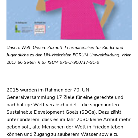
(Zugriffstaste
5)
Zu
den
Seiteneinstellungen
(Benutzer/Sprache)
(Zugriffstaste
Unsere Welt. Unsere Zukunft. Lehrmaterialien für Kinder und
8)
Jugendliche zu den UN-Weltzielen FORUM Umweltbildung. Wien
Zur
2017 66 Seiten, € 8,- ISBN: 978-3-900717-91-9
Suche
(Zugriffstaste
9)
2015 wurden im Rahmen der 70. UN-
Ende
Generalversammlung 17 Ziele für eine gerechte und
dieses
nachhaltige Welt verabschiedet – die sogenannten
Seitenbereichs.
Sustainable Development Goals (SDGs). Dazu zählt
Zur
unter anderem, dass es im Jahr 2030 keine Armut mehr
Übersicht
geben soll, alle Menschen der Welt in Frieden leben
der
können und Zugang zu sauberem Wasser sowie zu