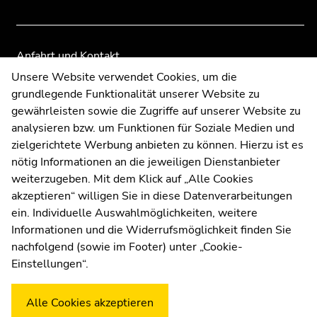
Übersicht
Übersicht
der
der
Seitenbereiche
Seitenbereiche
Anfahrt und Kontakt
Kommunikation und Öffentlichkeitsarbeit
Unsere Website verwendet Cookies, um die
grundlegende Funktionalität unserer Website zu
Moodle
gewährleisten sowie die Zugriffe auf unserer Website zu
UNIGRAZonline
analysieren bzw. um Funktionen für Soziale Medien und
Impressum
zielgerichtete Werbung anbieten zu können. Hierzu ist es
Datenschutzerklärung
nötig Informationen an die jeweiligen Dienstanbieter
Cookie-Einstellungen
weiterzugeben. Mit dem Klick auf „Alle Cookies
Barrierefreiheitserklärung
akzeptieren“ willigen Sie in diese Datenverarbeitungen
ein. Individuelle Auswahlmöglichkeiten, weitere
Informationen und die Widerrufsmöglichkeit finden Sie
nachfolgend (sowie im Footer) unter „Cookie-
Wetterstation
Uni Graz
Einstellungen“.
Alle Cookies akzeptieren