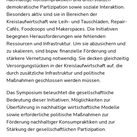
(Zugriffstaste
demokratische Partizipation sowie soziale Interaktion.
5)
Besonders aktiv sind sie in Bereichen der
Zu
Kreislaufwirtschaft wie Leih- und Tauschläden, Repair-
den
Cafés, Foodcoops und Makerspaces. Die Initiativen
Seiteneinstellungen
begegnen Herausforderungen wie fehlenden
(Benutzer/Sprache)
Ressourcen und Infrastruktur. Um sie abzusichern und
(Zugriffstaste
zu skalieren, sind bspw. finanzielle Förderung und
8)
stärkere Vernetzung notwendig. Sie decken gleichzeitig
Zur
Versorgungslücken in der Kreislaufwirtschaft auf, die
Suche
durch zusätzliche Infrastruktur und politische
(Zugriffstaste
Maßnahmen geschlossen werden müssen.
9)
Das Symposium beleuchtet die gesellschaftliche
Ende
Bedeutung dieser Initiativen, Möglichkeiten zur
dieses
Überführung in nachhaltige wirtschaftliche Modelle
Seitenbereichs.
sowie erforderliche politische Maßnahmen zur
Zur
Förderung nachhaltiger Konsumpraktiken und zur
Übersicht
Stärkung der gesellschaftlichen Partizipation.
der