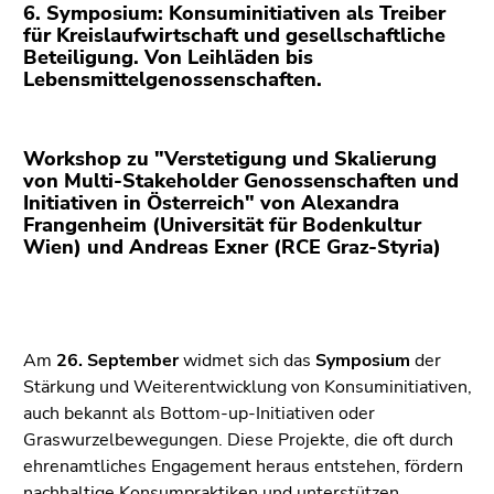
bestätigen
6. Symposium: Konsuminitiativen als Treiber
Sie diesen
für Kreislaufwirtschaft und gesellschaftliche
Beteiligung. Von Leihläden bis
Link.
Lebensmittelgenossenschaften.
Beginn
Zum
des
Inhalt
Seitenbereichs:
Workshop zu "Verstetigung und Skalierung
(Zugriffstaste
von Multi-Stakeholder Genossenschaften und
Seitenbereiche:
1)
Initiativen in Österreich" von Alexandra
Zur
Frangenheim (Universität für Bodenkultur
Positionsanzeige
Wien) und Andreas Exner (RCE Graz-Styria)
(Zugriffstaste
2)
Zur
Hauptnavigation
Am
26. September
widmet sich das
Symposium
der
(Zugriffstaste
Stärkung und Weiterentwicklung von Konsuminitiativen,
3)
auch bekannt als Bottom-up-Initiativen oder
Zu
Graswurzelbewegungen. Diese Projekte, die oft durch
den
ehrenamtliches Engagement heraus entstehen, fördern
Zusatzinformationen
nachhaltige Konsumpraktiken und unterstützen