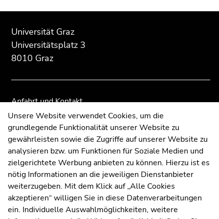
Beginn
Ende
Ende
des
dieses
dieses
Universität Graz
Seitenbereichs:
Seitenbereichs.
Seitenbereichs.
Universitätsplatz 3
Zusatzinformationen:
Zur
Zur
8010 Graz
Übersicht
Übersicht
der
der
Seitenbereiche
Seitenbereiche
Anfahrt und Kontakt
Kommunikation und Öffentlichkeitsarbeit
Unsere Website verwendet Cookies, um die
grundlegende Funktionalität unserer Website zu
Moodle
gewährleisten sowie die Zugriffe auf unserer Website zu
UNIGRAZonline
analysieren bzw. um Funktionen für Soziale Medien und
Impressum
zielgerichtete Werbung anbieten zu können. Hierzu ist es
Datenschutzerklärung
nötig Informationen an die jeweiligen Dienstanbieter
Cookie-Einstellungen
weiterzugeben. Mit dem Klick auf „Alle Cookies
Barrierefreiheitserklärung
akzeptieren“ willigen Sie in diese Datenverarbeitungen
ein. Individuelle Auswahlmöglichkeiten, weitere