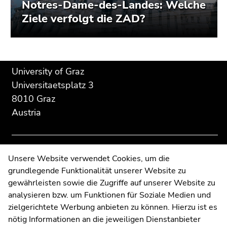
Notres-Dame-des-Landes: Welche
Ziele verfolgt die ZAD?
Begin
End
End
University of Graz
of
of
of
Universitaetsplatz 3
page
this
this
8010 Graz
section:
page
page
Austria
Additional
section.
section.
information:
Go
Go
to
to
overview
overview
Contact
Unsere Website verwendet Cookies, um die
of
of
grundlegende Funktionalität unserer Website zu
Web Editors
page
page
gewährleisten sowie die Zugriffe auf unserer Website zu
Moodle
sections
sections
analysieren bzw. um Funktionen für Soziale Medien und
UNIGRAZonline
zielgerichtete Werbung anbieten zu können. Hierzu ist es
Imprint
nötig Informationen an die jeweiligen Dienstanbieter
Data Protection Declaration