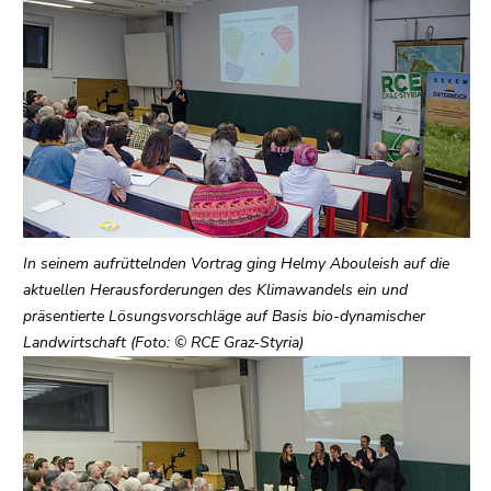
Go
to
additional
information
(Accesskey
5)
Go
to
page
settings
In seinem aufrüttelnden Vortrag ging Helmy Abouleish auf die
(user/language)
aktuellen Herausforderungen des Klimawandels ein und
(Accesskey
präsentierte Lösungsvorschläge auf Basis bio-dynamischer
8)
Landwirtschaft (Foto: © RCE Graz-Styria)
Go
to
search
(Accesskey
9)