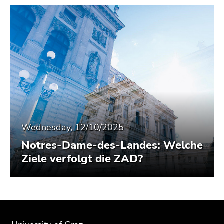
Wednesday, 12/10/2025
Notres-Dame-des-Landes: Welche
Ziele verfolgt die ZAD?
Begin
End
End
of
of
of