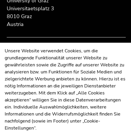
University of Graz
page
this
this
Universitaetsplatz 3
section:
page
page
8010 Graz
Additional
section.
section.
Austria
information:
Go
Go
to
to
overview
overview
of
of
Contact
Unsere Website verwendet Cookies, um die
page
page
grundlegende Funktionalität unserer Website zu
Web Editors
sections
sections
gewährleisten sowie die Zugriffe auf unserer Website zu
Moodle
analysieren bzw. um Funktionen für Soziale Medien und
UNIGRAZonline
zielgerichtete Werbung anbieten zu können. Hierzu ist es
Imprint
nötig Informationen an die jeweiligen Dienstanbieter
Data Protection Declaration
weiterzugeben. Mit dem Klick auf „Alle Cookies
Accessibility Declaration
akzeptieren“ willigen Sie in diese Datenverarbeitungen
ein. Individuelle Auswahlmöglichkeiten, weitere
Informationen und die Widerrufsmöglichkeit finden Sie
nachfolgend (sowie im Footer) unter „Cookie-
Weatherstation
Uni Graz
Einstellungen“.