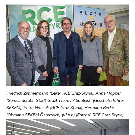
link.
overview
of
Begin
Go
page
of
to
sections
page
contents
section:
(Accesskey
Page
1)
sections:
Go
to
position
marker
(Accesskey
2)
Friedrich Zimmermann (Leiter RCE Graz-Styria), Anna Hopper
Go
(Gemeinderätin Stadt Graz), Helmy Abouleish (Geschäftsführer
to
SEKEM), Petra Wlasak (RCE Graz-Styria), Hermann Becke
main
(Obmann SEKEM Österreich) (v.l.n.r.) (Foto: © RCE Graz-Styria)
navigation
(Accesskey
3)