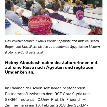
End
of
this
page
section.
Go
to
Das Vokalensemble "Horus Vocals" spannte den musikalischen
overview
Bogen von Klassikern bis hin zu traditionell ägyptischen Liedern
of
(Foto: © RCE Graz-Styria)
page
sections
Helmy Abouleish nahm die ZuhörerInnen mit
auf eine Reise nach Ägypten und regte zum
Umdenken an.
Im Rahmen der schon seit Jahren bestehenden
Partnerschaft zwischen dem RCE Graz-Styria und
SEKEM freute sich O.Univ.-Prof. Dr. Friedrich M.
Zimmermann am 19. Februar 2018 den SEKEM-