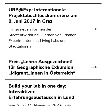
bestätigen
Sie diesen
URB@Exp: Internationale
Link.
Projektabschlusskonferenz am
8. Juni 2017 in Graz
Beginn
Zum
des
Inhalt
Hin zu neuen Formen der
Seitenbereichs:
(Zugriffstaste
Stadtentwicklung – Lernen von urbanen
Seitenbereiche:
1)
Experimenten mit Living Labs und
Zur
Stadtlaboren
Positionsanzeige
(Zugriffstaste
Preis „Lehre: Ausgezeichnet!“
2)
für Geographische Exkursion
Zur
„Migrant_innen in Österreich“
Hauptnavigation
(Zugriffstaste
3)
Build your lab in one day:
Zur
Interaktiver
Unternavigation
Erfahrungsaustausch in Lund
(Zugriffstaste
Vom 9. bis 11. November 2016 trafen