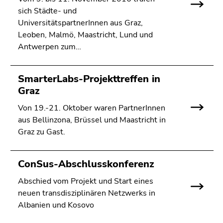
4)
sich Städte- und
Zu
UniversitätspartnerInnen aus Graz,
den
Leoben, Malmö, Maastricht, Lund und
Zusatzinformationen
Antwerpen zum…
(Zugriffstaste
5)
Zu
SmarterLabs-Projekttreffen in
den
Graz
Seiteneinstellungen
Von 19.-21. Oktober waren PartnerInnen
(Benutzer/Sprache)
aus Bellinzona, Brüssel und Maastricht in
(Zugriffstaste
Graz zu Gast.
8)
Zur
Suche
ConSus-Abschlusskonferenz
(Zugriffstaste
Abschied vom Projekt und Start eines
9)
neuen transdisziplinären Netzwerks in
Ende
Albanien und Kosovo
dieses