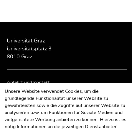
Beginn
Ende
Ende
des
dieses
dieses
Seitenbereichs:
Seitenbereichs.
Seitenbereichs.
Universität Graz
Über das Zentrum
Zusatzinformationen:
Zur
Zur
Beginn
Universitätsplatz 3
Übersicht
Übersicht
des
8010 Graz
Persönlichkeiten
der
der
Seitenbereichs:
Seitenbereiche
Seitenbereiche
Unternavigation:
Unsere Forschung
Anfahrt und Kontakt
Neuigkeiten
Kommunikation und Öffentlichkeitsarbeit
Unsere Website verwendet Cookies, um die
grundlegende Funktionalität unserer Website zu
Moodle
Ende
gewährleisten sowie die Zugriffe auf unserer Website zu
UNIGRAZonline
dieses
analysieren bzw. um Funktionen für Soziale Medien und
Impressum
Seitenbereichs.
zielgerichtete Werbung anbieten zu können. Hierzu ist es
Datenschutzerklärung
Zur
nötig Informationen an die jeweiligen Dienstanbieter
Cookie-Einstellungen
Übersicht